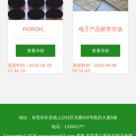
PORON、
电子产品胶带市场
C4305、CR、EVA
乱象调查 警惕标新
查看详情
查看详情
电子产品胶带 多元
立异的搜索词陷阱
更新时间：2026-08-08
更新时间：2026-08-08
07:44:19
00:51:43
材料在现代电子制
造中的应用
地址：东莞市长安镇上沙社区北横街8号凯韵大厦5楼
电话：1336017**
Copyright © 2026
www.sanxin02.com
胶垫
东莞市三新包装制品有限